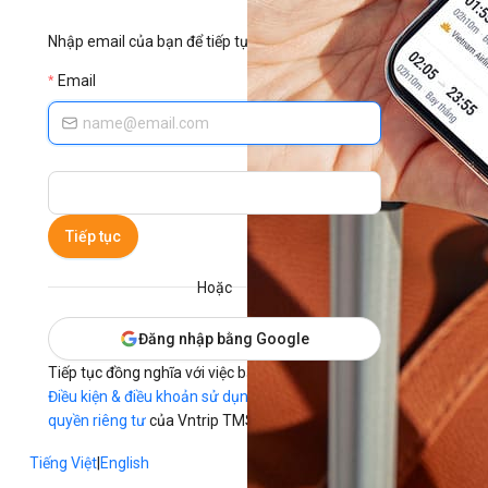
Nhập email của bạn để tiếp tục.
Email
Tiếp tục
Hoặc
Đăng nhập bằng Google
Tiếp tục đồng nghĩa với việc bạn đã đồng ý với
Điều kiện & điều khoản sử dụng
và
Tuyên bố
quyền riêng tư
của Vntrip TMS.
Tiếng Việt
|
English